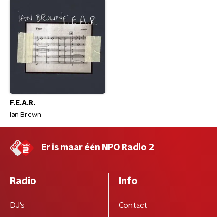
F.E.A.R.
Ian Brown
Er is maar één NPO Radio 2
Radio
Info
DJ’s
Contact