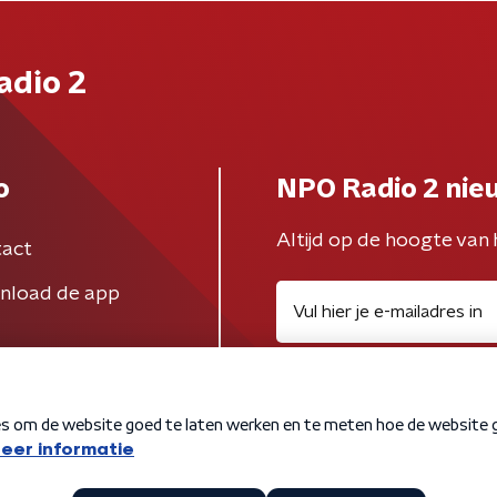
adio 2
o
NPO Radio 2 nie
Altijd op de hoogte van 
act
nload de app