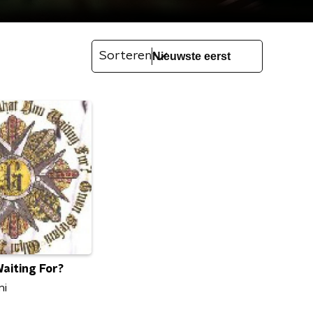
Sorteren
aiting For?
ni