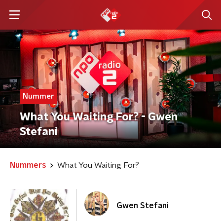
Nummer
What You Waiting For? - Gwen
Stefani
Nummers
What You Waiting For?
Gwen Stefani