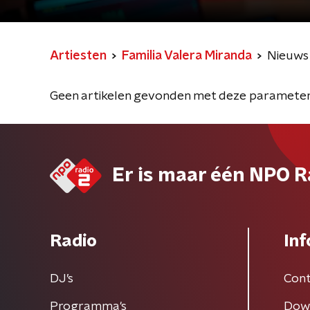
Artiesten
Familia Valera Miranda
Nieuws
Geen artikelen gevonden met deze parameter
Er is maar één NPO R
Radio
Inf
DJ’s
Cont
Programma's
Dow