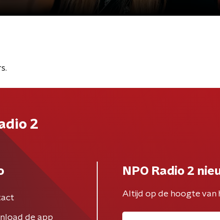
s.
adio 2
o
NPO Radio 2 nie
Altijd op de hoogte van 
act
nload de app