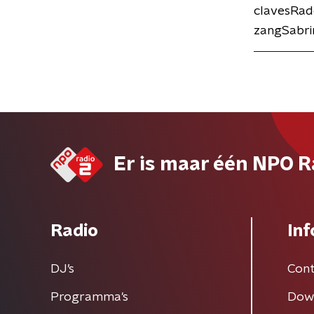
clavesRade
zangSabri
Er is maar één NPO R
Radio
Inf
DJ’s
Cont
Programma's
Dow