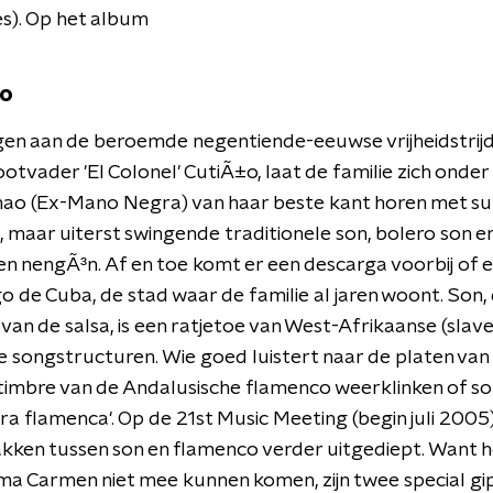
res). Op het album
±o
en aan de beroemde negentiende-eeuwse vrijheidstrijd
ootvader 'El Colonel' CutiÃ±o, laat de familie zich onder 
hao (Ex-Mano Negra) van haar beste kant horen met su
 maar uiterst swingende traditionele son, bolero son e
 nengÃ³n. Af en toe komt er een descarga voorbij of 
go de Cuba, de stad waar de familie al jaren woont. Son,
van de salsa, is een ratjetoe van West-Afrikaanse (slav
 songstructuren. Wie goed luistert naar de platen van 
timbre van de Andalusische flamenco weerklinken of so
rra flamenca'. Op de 21st Music Meeting (begin juli 200
kken tussen son en flamenco verder uitgediept. Want 
ma Carmen niet mee kunnen komen, zijn twee special g