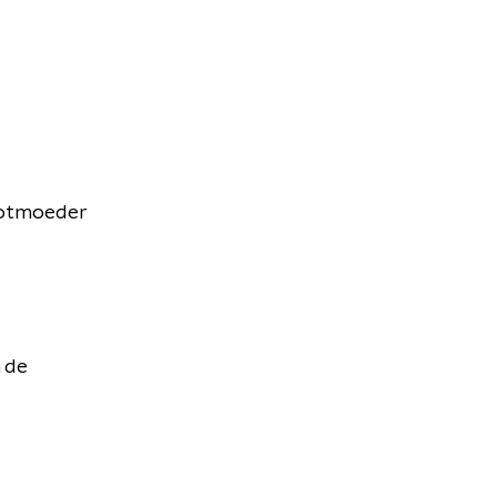
rootmoeder
n de