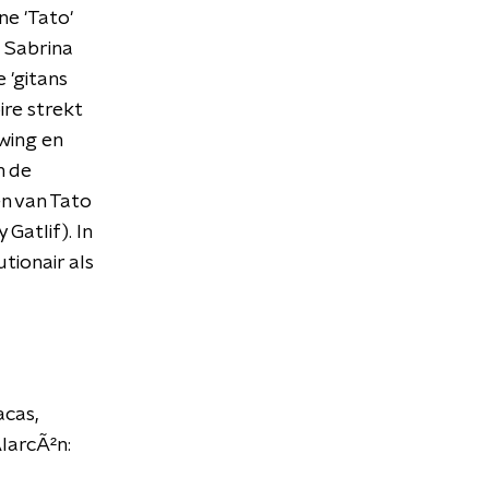
ne 'Tato'
 Sabrina
 'gitans
ire strekt
swing en
n de
n van Tato
 Gatlif). In
tionair als
cas,
larcÃ²n: