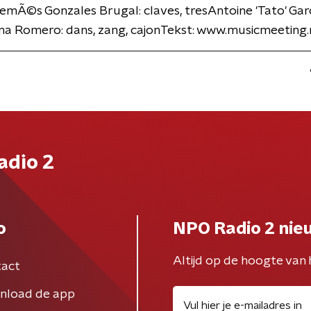
mÃ©s Gonzales Brugal: claves, tresAntoine 'Tato' Garci
na Romero: dans, zang, cajonTekst: www.musicmeeting.
adio 2
o
NPO Radio 2 nie
Altijd op de hoogte van 
act
nload de app