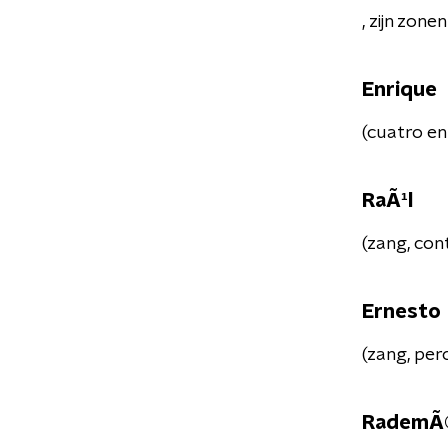
, zijn zonen
Enrique
(cuatro en
RaÃ¹l
(zang, con
Ernesto
(zang, per
RademÃ©