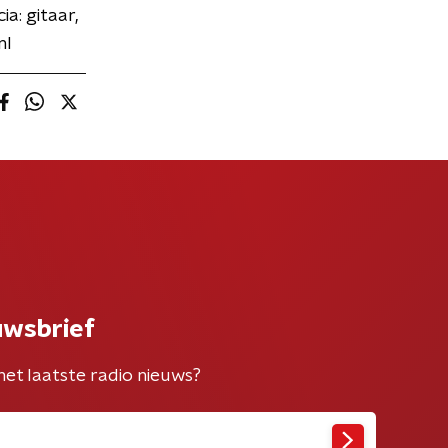
a: gitaar,
nl
uwsbrief
het laatste radio nieuws?