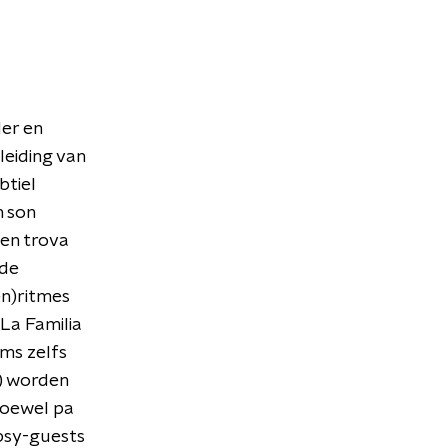
er en
leiding van
btiel
n son
een trova
 de
en)ritmes
La Familia
ms zelfs
5) worden
hoewel pa
ipsy-guests