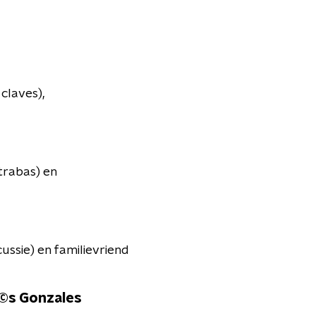
 claves),
trabas) en
cussie) en familievriend
s Gonzales