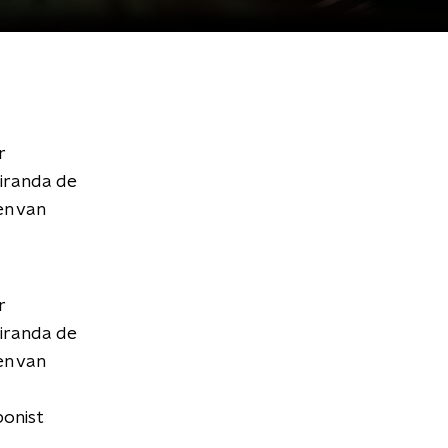
r
Miranda de
en van
r
Miranda de
en van
ponist