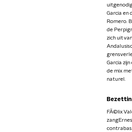
uitgenodig
Garcia en 
Romero. Be
de Perpign
zich uit v
Andalusisc
grensverl
Garcia zijn
de mix met
naturel.
Bezettin
FÃ©lix Va
zangErnest
contrabasF