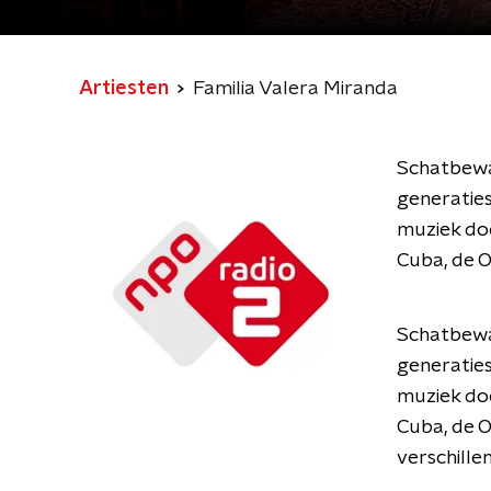
Artiesten
Familia Valera Miranda
Schatbewaa
generaties
muziek doo
Cuba, de O
Schatbewaa
generaties
muziek doo
Cuba, de O
verschille