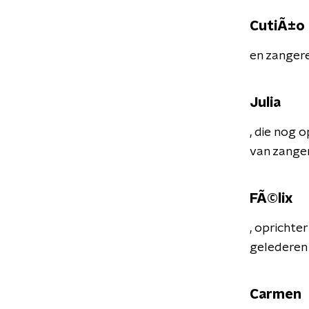
CutiÃ±o
en zanger
Julia
, die nog 
van zanger
FÃ©lix
, oprichte
gelederen 
Carmen