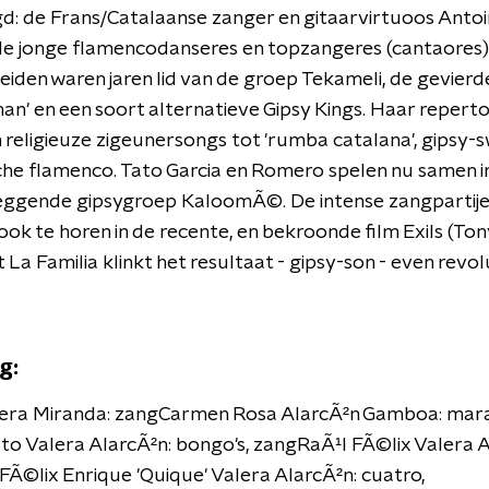
d: de Frans/Catalaanse zanger en gitaarvirtuoos Antoi
de jonge flamencodanseres en topzangeres (cantaores)
iden waren jaren lid van de groep Tekameli, de gevierde
an' en een soort alternatieve Gipsy Kings. Haar reperto
an religieuze zigeunersongs tot 'rumba catalana', gipsy-
he flamenco. Tato Garcia en Romero spelen nu samen i
eggende gipsygroep KaloomÃ©. De intense zangpartije
 ook te horen in de recente, en bekroonde film Exils (Tony
 La Familia klinkt het resultaat - gipsy-son - even revolu
g:
lera Miranda: zangCarmen Rosa AlarcÃ²n Gamboa: mara
o Valera AlarcÃ²n: bongo's, zangRaÃ¹l FÃ©lix Valera A
Ã©lix Enrique 'Quique' Valera AlarcÃ²n: cuatro,