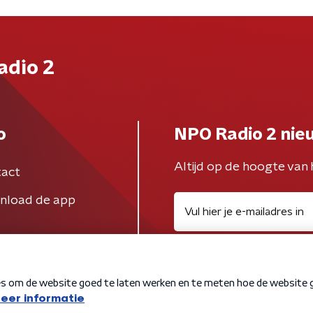
adio 2
o
NPO Radio 2 nie
Altijd op de hoogte van 
act
nload de app