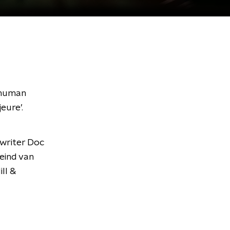
Shuman
eure’.
gwriter Doc
eind van
ll &