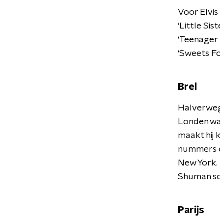
Voor Elvis 
‘Little Sis
‘Teenager 
‘Sweets Fo
Brel
Halverwege
Londen waar
maakt hij 
nummers en
New York. 
Shuman sc
Parijs