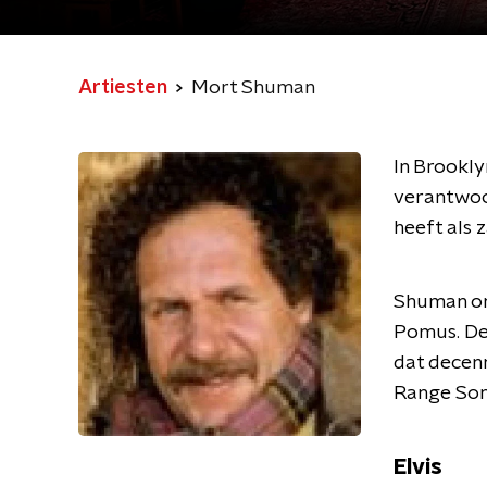
Artiesten
Mort Shuman
In Brookl
verantwoor
heeft als 
Shuman ont
Pomus. De 
dat decenn
Range Song
Elvis