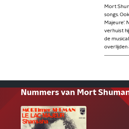
Mort Shuma
songs. Ook 
Majeure’. N
verhuist h
de musical
overlijden
Nummers van Mort Shuma