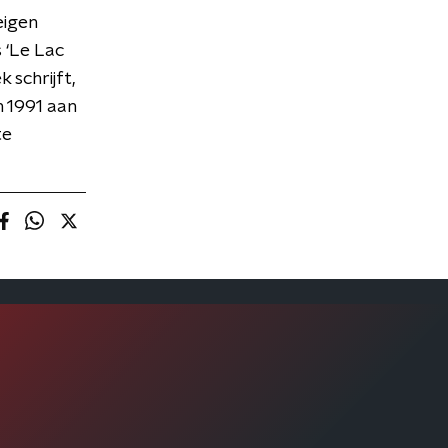
eigen
s ‘Le Lac
 schrijft,
n 1991 aan
te