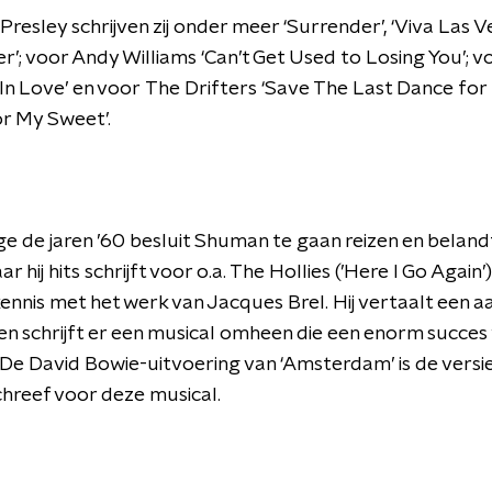
Presley schrijven zij onder meer ‘Surrender’, ‘Viva Las V
ter’; voor Andy Williams ‘Can’t Get Used to Losing You’; 
In Love’ en voor The Drifters ‘Save The Last Dance for
r My Sweet’.
 de jaren ’60 besluit Shuman te gaan reizen en belandt 
 hij hits schrijft voor o.a. The Hollies (’Here I Go Again’).
kennis met het werk van Jacques Brel. Hij vertaalt een a
 schrijft er een musical omheen die een enorm succes 
De David Bowie-uitvoering van ‘Amsterdam’ is de versie
hreef voor deze musical.