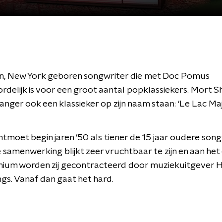
yn, New York geboren songwriter die met Doc Pomus
delijk is voor een groot aantal popklassiekers. Mort 
zanger ook een klassieker op zijn naam staan: ‘Le Lac Maj
moet begin jaren ’50 als tiener de 15 jaar oudere son
samenwerking blijkt zeer vruchtbaar te zijn en aan het 
ium worden zij gecontracteerd door muziekuitgever Hi
s. Vanaf dan gaat het hard.