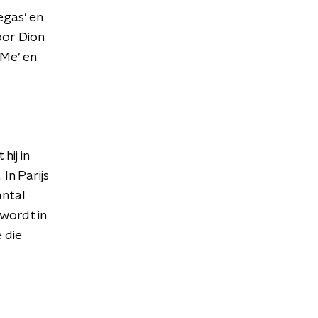
egas’ en
voor Dion
 Me’ en
hij in
 In Parijs
antal
wordt in
 die