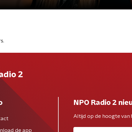
s.
adio 2
o
NPO Radio 2 nie
Altijd op de hoogte van 
act
nload de app