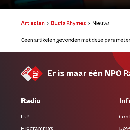
Artiesten
Busta Rhymes
Nieuws
Geen artikelen gevonden met deze parameter
Er is maar één NPO R
Radio
Inf
DJ’s
Cont
Programma's
Dow