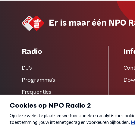
Er is maar één NPO R
Radio
Inf
DJ’s
Cont
Programma's
Dow
Frequenties
Algemene voorwaarden
Privacybeleid