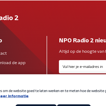
adio 2
o
NPO Radio 2 nie
Altijd op de hoogte van 
act
nload de app