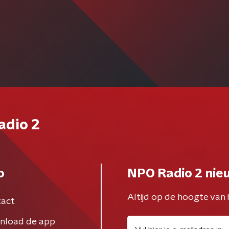
adio 2
o
NPO Radio 2 nie
Altijd op de hoogte van 
act
nload de app