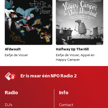
Afdwaalt
Halfway Up The Hill
Eefje de Visser
Eefje de Visser, Appel en
Happy Camper
Er is maar één NPO Radio 2
Radio
Info
DJ’s
Contact