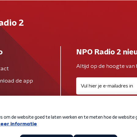
adio 2
o
NPO Radio 2 nie
Altijd op de hoogte van 
act
nload de app