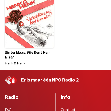
Sinterklaas, Wie Kent Hem
Niet?
Henk & Henk
Er is maar één NPO Radio 2
Radio
Info
DJ’s
Contact