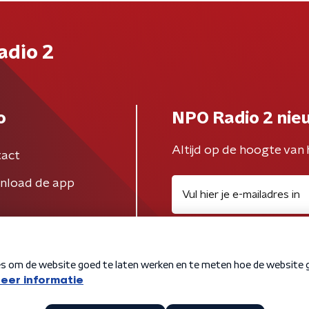
adio 2
o
NPO Radio 2 nie
Altijd op de hoogte van 
act
nload de app