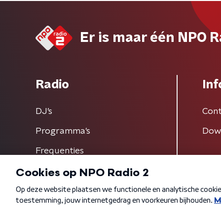
Er is maar één NPO R
Radio
Inf
DJ’s
Cont
Programma's
Dow
Frequenties
Algemene voorwaarden
Privacybeleid