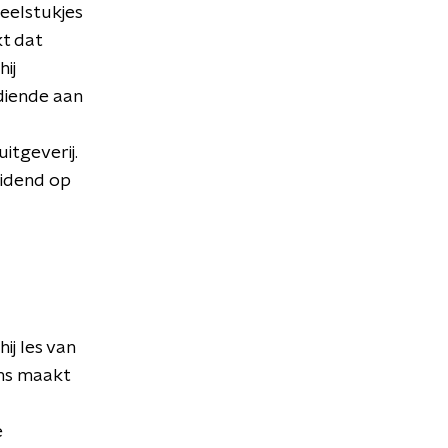
neelstukjes
kt dat
hij
diende aan
itgeverij.
eidend op
ij les van
ns maakt
e