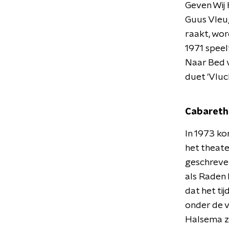
Geven Wij
Guus Vleug
raakt, wor
1971 speel
Naar Bed v
duet 'Vluc
Cabareth
In 1973 k
het theat
geschreven
als Raden
dat het ti
onder de v
Halsema zi