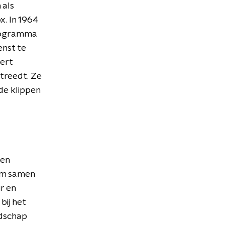
 als
. In 1964
programma
enst te
eert
 treedt. Ze
de klippen
een
 om samen
r en
bij het
jdschap