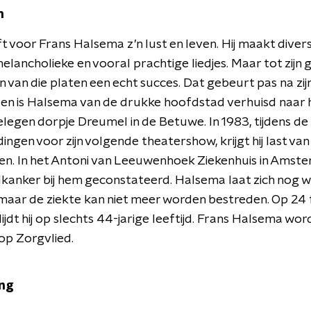
n
jft voor Frans Halsema z’n lust en leven. Hij maakt diver
elancholieke en vooral prachtige liedjes. Maar tot zijn g
 van die platen een echt succes. Dat gebeurt pas na zij
en is Halsema van de drukke hoofdstad verhuisd naar 
gelegen dorpje Dreumel in de Betuwe. In 1983, tijdens de
ingen voor zijn volgende theatershow, krijgt hij last van 
n. In het Antoni van Leeuwenhoek Ziekenhuis in Amst
kanker bij hem geconstateerd. Halsema laat zich nog w
aar de ziekte kan niet meer worden bestreden. Op 24 
ijdt hij op slechts 44-jarige leeftijd. Frans Halsema wor
op Zorgvlied.
ng