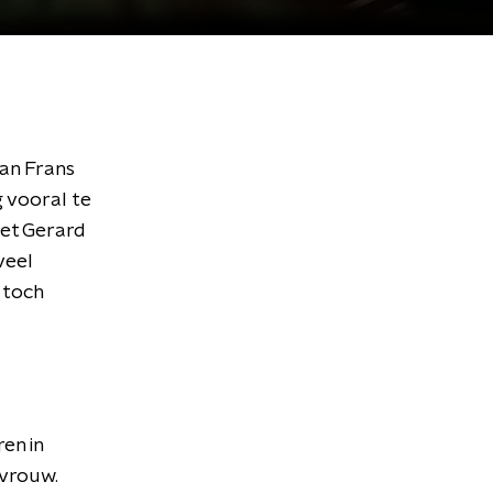
van Frans
g vooral te
met Gerard
veel
 toch
en in
 vrouw.