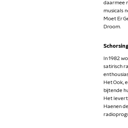
daarmee mi
musicals n
Moet Er Ge
Droom.
Schorsin
In 1982 w
satirisch 
enthousias
Het Ook, e
bijtende h
Het levert
Haenen de
radioprogr