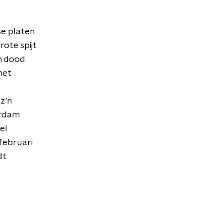
se platen
rote spijt
n dood.
het
z’n
erdam
el
februari
dt