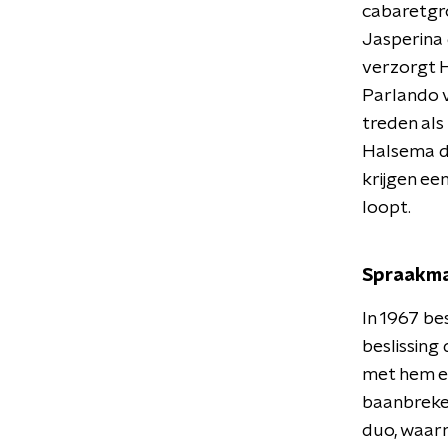
cabaretgro
Jasperina
verzorgt 
Parlando v
treden als
Halsema da
krijgen ee
loopt.
Spraakm
In 1967 be
beslissing
met hem e
baanbreken
duo, waar