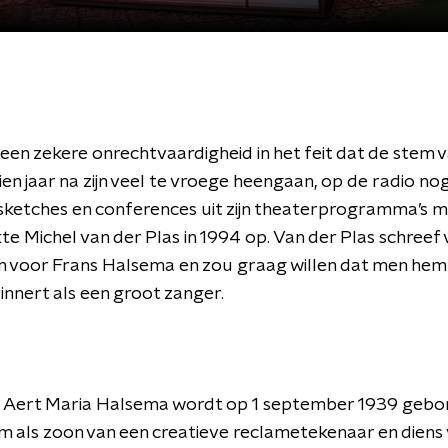
t een zekere onrechtvaardigheid in het feit dat de stem 
en jaar na zijn veel te vroege heengaan, op de radio no
n sketches en conferences uit zijn theaterprogramma’s 
te Michel van der Plas in 1994 op. Van der Plas schreef 
n voor Frans Halsema en zou graag willen dat men hem
innert als een groot zanger.
s Aert Maria Halsema wordt op 1 september 1939 gebor
 als zoon van een creatieve reclametekenaar en diens