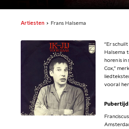
Artiesten
Frans Halsema
“Er schuil
Halsema ti
horen is i
Cox,” merk
liedtekste
vooral her
Pubertijd
Franciscu
Amsterdam