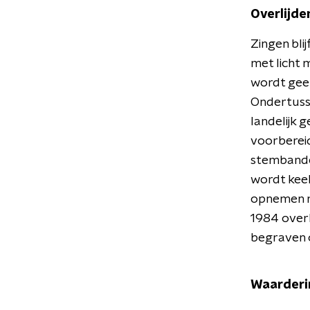
Overlijde
Zingen bli
met licht m
wordt geen
Ondertuss
landelijk 
voorbereid
stembande
wordt keel
opnemen m
1984 overl
begraven 
Waarderi