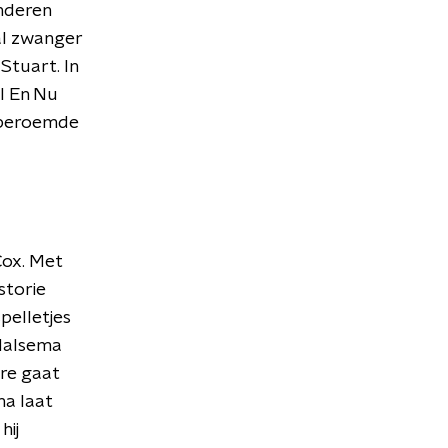
nderen
al zwanger
Stuart. In
l En Nu
t beroemde
Cox. Met
storie
pelletjes
 Halsema
ère gaat
ma laat
hij