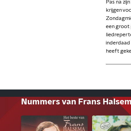
Pas na zij
krijgen vo
Zondagmidd
een groot 
liedrepert
inderdaad 
heeft gek
Nummers van Frans Halse