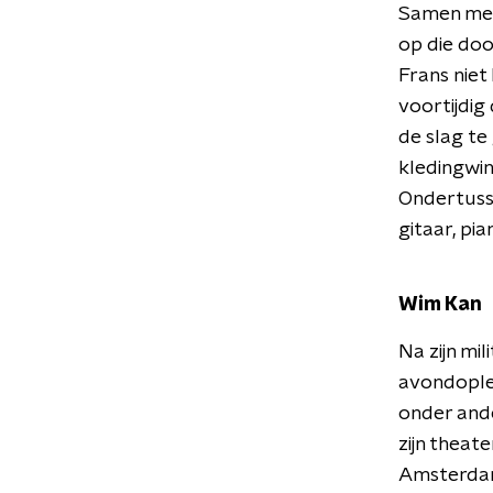
Samen met 
op die door
Frans niet 
voortijdig
de slag te
kledingwin
Ondertusse
gitaar, pi
Wim Kan
Na zijn mi
avondoplei
onder and
zijn theat
Amsterdam, 