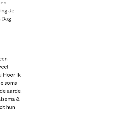
 en
ling Je
n Dag
een
veel
u Hoor Ik
 de soms
ede aarde.
Halsema &
dt hun