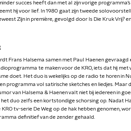
nder succes heeft dan met al zijn vorige programma’s
eemt hij voor lief. In 1980 gaat zijn tweede solovoorstel
weest Zijn in première, gevolgd door Is Die Kruk Vrij? e
g
ordt Frans Halsema samen met Paul Haenen gevraagd 
radioprogramma te maken voor de KRO, iets dat hij met 
me doet. Het duo is wekelijks op de radio te horen in N
en programma vol satirische sketches en liedjes. Maar
umor van Halsema & Haenen valt niet bij iedereen in go
 het duo zelfs een kortstondige schorsing op. Nadat 
 KRO tv-serie De Weg op de hak hebben genomen, wor
amma definitief van de zender gehaald.