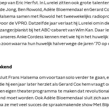
ep van Eric Herfst. In Lurelei zitten ook grote talenten
 de Jong, Ben Rowold, Adèle Bloemendaal en Gerard Cox
Halsema samen met Rowold het tweewekelijks radio
oor de VPRO. Datzelfde jaar verlaat hij Lurelei om in di
 zanger/pianist bij het ABC-cabaret van Wim Kan. Daar l
nseres Anke Cordess kennen met wie hij in het huwelijk
n zoon waarna hun huwelijk halverwege de jaren ’70 op 
akend
sluit Frans Halsema om voortaan solo verder te gaan, 
 die hij een jaar later herziet als Gerard Cox hem vraagt
en eigen theaterprogramma te maken dat revolutionai
d moet worden. Ook Adèle Bloemendaal sluit zich aan 
na ze met veel succes de spraakmakende show Met Bli