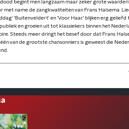
n dood begint men langzaam maar zeker grote waarderi
or met name de zangkwaliteiten van Frans Halsema. Liedj
ag' 'Buitenveldert' en 'Voor Haar' blijken erg geliefd te 
publiek en groeien uit tot klassiekers binnen het Neder
oire. Steeds meer dringt het besef door dat Frans Hal
één van de grootste chansonniers is geweest die Neder
end.
ma