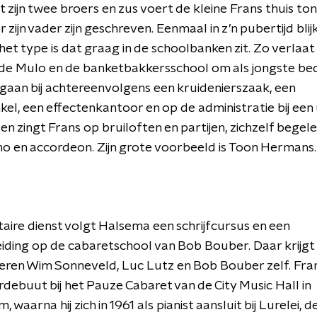
zijn twee broers en zus voert de kleine Frans thuis to
 zijn vader zijn geschreven. Eenmaal in z’n pubertijd blij
het type is dat graag in de schoolbanken zit. Zo verlaat 
 de Mulo en de banketbakkersschool om als jongste be
 gaan bij achtereenvolgens een kruidenierszaak, een
kel, een effectenkantoor en op de administratie bij een u
n zingt Frans op bruiloften en partijen, zichzelf begel
ano en accordeon. Zijn grote voorbeeld is Toon Hermans.
litaire dienst volgt Halsema een schrijfcursus en een
ding op de cabaretschool van Bob Bouber. Daar krijgt h
eren Wim Sonneveld, Luc Lutz en Bob Bouber zelf. Fra
erdebuut bij het Pauze Cabaret van de City Music Hall in
waarna hij zich in 1961 als pianist aansluit bij Lurelei, d