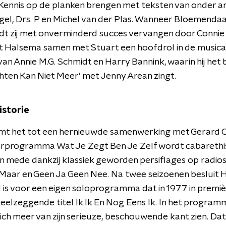
 Kennis op de planken brengen met teksten van onder a
el, Drs. P en Michel van der Plas. Wanneer Bloemenda
dt zij met onverminderd succes vervangen door Connie 
t Halsema samen met Stuart een hoofdrol in de musica
an Annie M.G. Schmidt en Harry Bannink, waarin hij he
hten Kan Niet Meer' met Jenny Arean zingt.
istorie
omt het tot een hernieuwde samenwerking met Gerard 
erprogramma Wat Je Zegt Ben Je Zelf wordt cabarethi
 mede dankzij klassiek geworden persiflages op radios
 Maar en Geen Ja Geen Nee. Na twee seizoenen besluit
jd is voor een eigen soloprogramma dat in 1977 in premi
eelzeggende titel Ik Ik En Nog Eens Ik. In het program
ch meer van zijn serieuze, beschouwende kant zien. Dat 