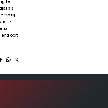
ng te
es als '
zijn bij
landse
sema
land ooit