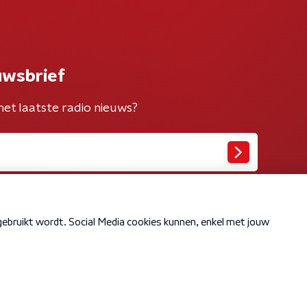
uwsbrief
het laatste radio nieuws?
Cookiebeleid