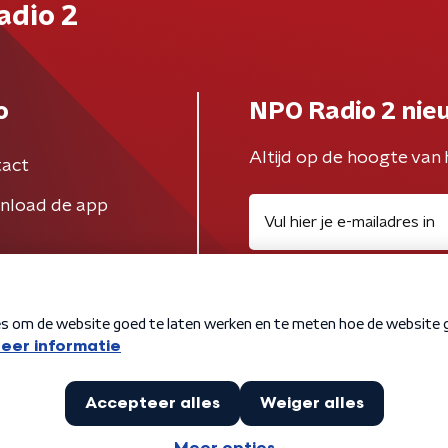
adio 2
o
NPO Radio 2 nie
Altijd op de hoogte van 
act
nload de app