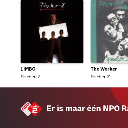
LIMBO
The Worker
Fischer-Z
Fischer Z
Er is maar één NPO R