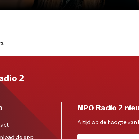
s.
adio 2
o
NPO Radio 2 nie
Altijd op de hoogte van 
act
nload de app