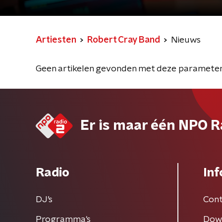
Artiesten
Robert Cray Band
Nieuws
Geen artikelen gevonden met deze parameter
Er is maar één NPO R
Radio
Inf
DJ’s
Cont
Programma's
Dow