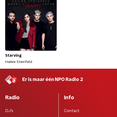
Starving
Hailee Steinfeld
Er is maar één NPO Radio 2
Radio
Info
DJ’s
Contact