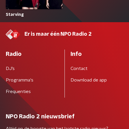
Starving
Er is maar één NPO Radio 2
Radio
Info
DJ’s
Contact
Programma's
Download de app
Frequenties
NPO Radio 2 nieuwsbrief
Altijd op de hoogte van het laatste radio nieuws?