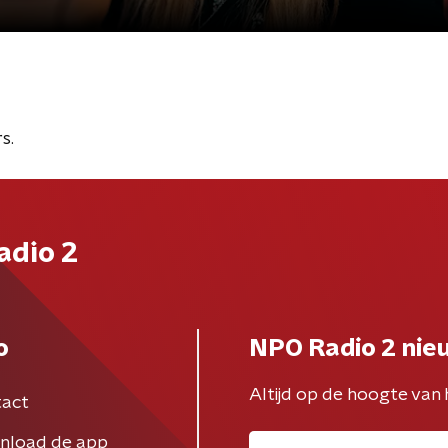
s.
adio 2
o
NPO Radio 2 nie
Altijd op de hoogte van 
act
nload de app