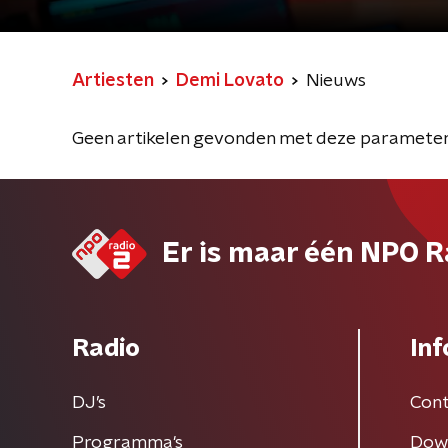
Artiesten
Demi Lovato
Nieuws
Geen artikelen gevonden met deze parameter
Er is maar één NPO R
Radio
Inf
DJ’s
Cont
Programma's
Dow