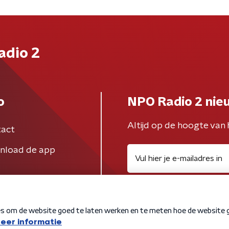
adio 2
o
NPO Radio 2 nie
Altijd op de hoogte van 
act
nload de app