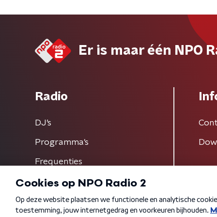
Er is maar één NPO R
Radio
Inf
DJ’s
Cont
Programma's
Dow
Frequenties
Algemene voorwaarden
Privacybeleid