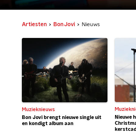
Artiesten
Bon Jovi
Nieuws
Muziekn
Muzieknieuws
Nieuwe h
Bon Jovi brengt nieuwe single uit
Christma
en kondigt album aan
kerstcad