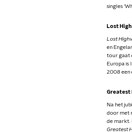
singles 'W
Lost Hig
Lost High
en Engelan
tour gaat 
Europa is 
2008 een 
Greatest 
Na het ju
door met 
de markt. 
Greatest H