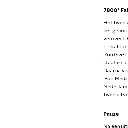
7800° Fa
Het twee
het gehoor
verovert.
rockalbum 
‘You Give 
staat eind
Daarna vol
‘Bad Medici
Nederland 
twee uitv
Pauze
Na een ui