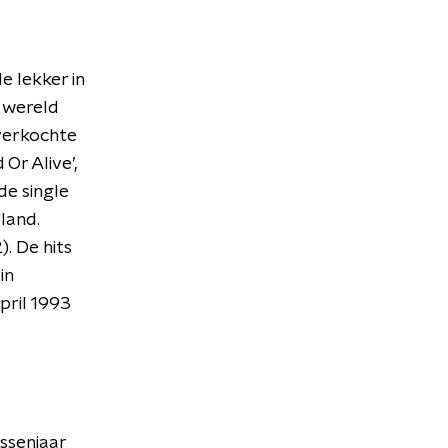
e lekker in
 wereld
 verkochte
Or Alive’,
de single
land.
. De hits
in
pril 1993
ssenjaar