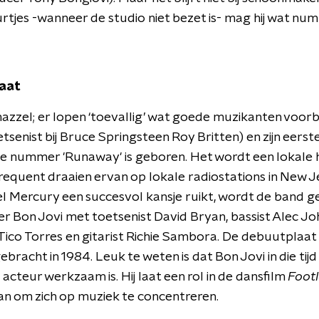
uurtjes -wanneer de studio niet bezet is- mag hij wat n
aat
mazzel; er lopen ‘toevallig’ wat goede muzikanten voorb
tsenist bij Bruce Springsteen Roy Britten) en zijn eerst
e nummer 'Runaway' is geboren. Het wordt een lokale h
requent draaien ervan op lokale radiostations in New Je
l Mercury een succesvol kansje ruikt, wordt de band 
r Bon Jovi met toetsenist David Bryan, bassist Alec Jo
co Torres en gitarist Richie Sambora. De debuutplaat
bracht in 1984. Leuk te weten is dat Bon Jovi in die tijd
acteur werkzaam is. Hij laat een rol in de dansfilm
Foot
an om zich op muziek te concentreren.