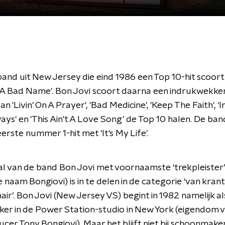
nd uit New Jersey die eind 1986 een Top 10-hit scoort
A Bad Name'. Bon Jovi scoort daarna een indrukwekken
an 'Livin' On A Prayer', 'Bad Medicine', 'Keep The Faith', '
ways' en 'This Ain't A Love Song' de Top 10 halen. De ban
erste nummer 1-hit met 'It's My Life'.
l van de band Bon Jovi met voornaamste ‘trekpleister
e naam Bongiovi) is in te delen in de categorie ‘van kra
nair’. Bon Jovi (New Jersey VS) begint in 1982 namelijk al
r in de Power Station-studio in New York (eigendom va
ucer Tony Bongiovi). Maar het blijft niet bij schoonmake