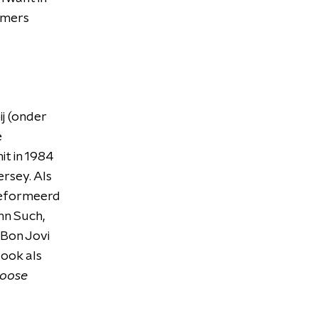
ummers
ij (onder
e
it in 1984
rsey. Als
geformeerd
hn Such,
 Bon Jovi
 ook als
loose