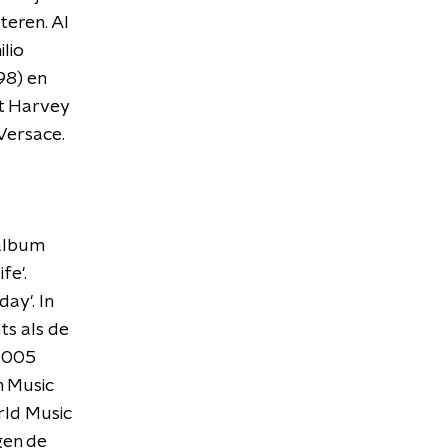
teren. Al
ilio
98) en
st Harvey
Versace.
 album
fe'.
ay'. In
ts als de
 2005
n Music
rld Music
gen de