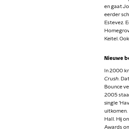
en gaat Jo
eerder sch
Estevez. E
Homegrown
Keitel. Oo
Nieuwe b
In 2000 kr
Crush
. Da
Bounce ver
2005 staat
single 'Ha
uitkomen. 
Hall. Hij
Awards omd