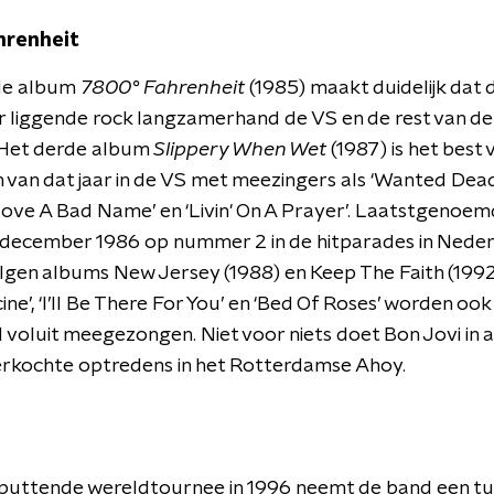
hrenheit
de album
7800° Fahrenheit
(1985) maakt duidelijk dat d
 liggende rock langzamerhand de VS en de rest van de
 Het derde album
Slippery When Wet
(1987) is het best
van dat jaar in de VS met meezingers als ‘Wanted Dead 
Love A Bad Name’ en ‘Livin' On A Prayer’. Laatstgenoem
 december 1986 op nummer 2 in de hitparades in Neder
gen albums New Jersey (1988) en Keep The Faith (1992)
ne’, ‘I’ll Be There For You’ en ‘Bed Of Roses’ worden ook 
voluit meegezongen. Niet voor niets doet Bon Jovi in a
erkochte optredens in het Rotterdamse Ahoy.
tputtende wereldtournee in 1996 neemt de band een tu