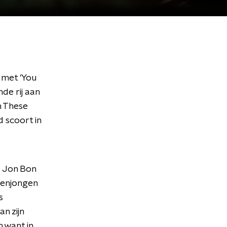
 met 'You
de rij aan
In These
d scoort in
’ Jon Bon
ntenjongen
s
n zijn
n want in