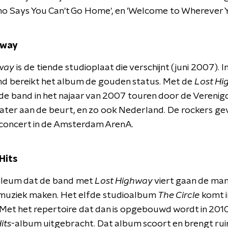
ho Says You Can't Go Home', en 'Welcome to Wherever Y
hway
way
is de tiende studioplaat die verschijnt (juni 2007). 
d bereikt het album de gouden status. Met de
Lost Hi
de band in het najaar van 2007 touren door de Verenig
later aan de beurt, en zo ook Nederland. De rockers geve
concert in de Amsterdam ArenA.
Hits
bileum dat de band met
Lost Highway
viert gaan de mann
muziek maken. Het elfde studioalbum
The Circle
komt i
Met het repertoire dat dan is opgebouwd wordt in 201
its
-album uitgebracht. Dat album scoort en brengt ru