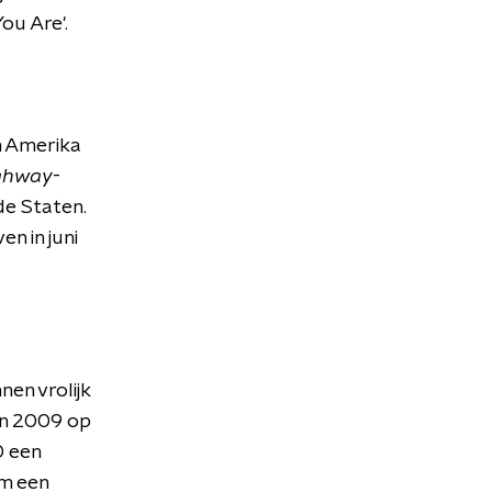
ou Are'.
In Amerika
ghway
-
de Staten.
n in juni
en vrolijk
n 2009 op
0 een
im een