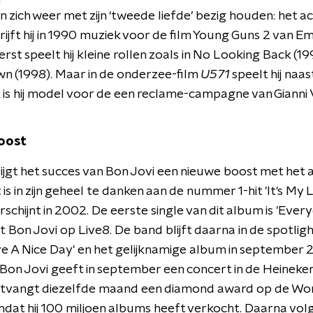
n zich weer met zijn ‘tweede liefde’ bezig houden: het ac
rijft hij in 1990 muziek voor de film Young Guns 2 van Em
erst speelt hij kleine rollen zoals in No Looking Back (19
 (1998). Maar in de onderzee-film
U571
speelt hij naa
k is hij model voor de een reclame-campagne van Gianni 
oost
ijgt het succes van Bon Jovi een nieuwe boost met het
t is in zijn geheel te danken aan de nummer 1-hit 'It's My Li
schijnt in 2002. De eerste single van dit album is 'Everyd
 Bon Jovi op Live8. De band blijft daarna in de spotligh
ve A Nice Day' en het gelijknamige album in september
Bon Jovi geeft in september een concert in de Heineke
 ontvangt diezelfde maand een diamond award op de Wo
at hij 100 miljoen albums heeft verkocht. Daarna vol