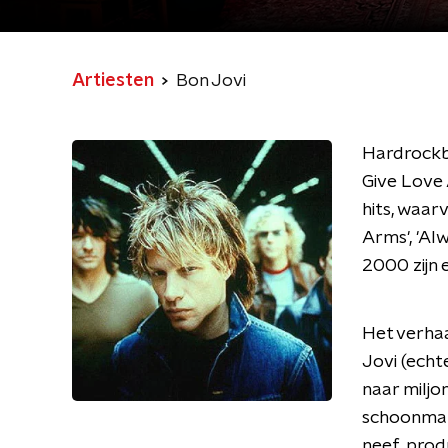
Artiesten
Bon Jovi
Hardrockba
Give Love 
hits, waarv
Arms', 'Al
2000 zijn e
Het verhaa
Jovi (echt
naar miljo
schoonmake
neef, prod