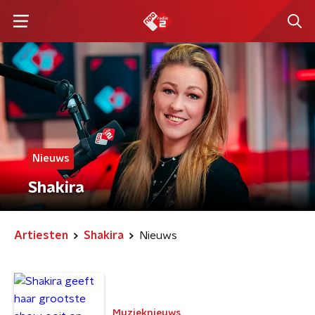
Nieuws
Shakira
Artiesten
Shakira
Nieuws
Muzieknieuws