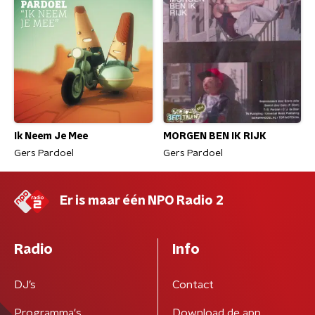
Ik Neem Je Mee
MORGEN BEN IK RIJK
Gers Pardoel
Gers Pardoel
Er is maar één NPO Radio 2
Radio
Info
DJ’s
Contact
Programma's
Download de app