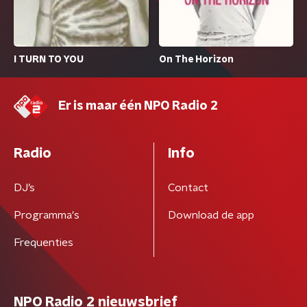
I TURN TO YOU
On The Horizon
Er is maar één NPO Radio 2
Radio
Info
DJ’s
Contact
Programma's
Download de app
Frequenties
NPO Radio 2 nieuwsbrief