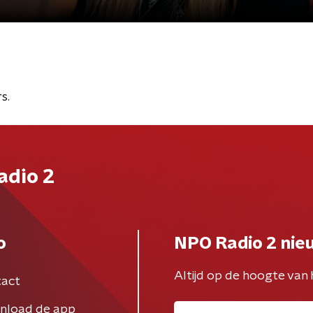
s.
adio 2
o
NPO Radio 2 nie
Altijd op de hoogte van 
act
nload de app