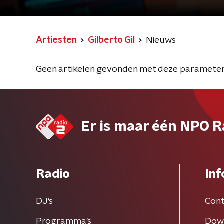
Artiesten
Gilberto Gil
Nieuws
Geen artikelen gevonden met deze parameter
Er is maar één NPO R
Radio
Inf
DJ’s
Cont
Programma's
Dow