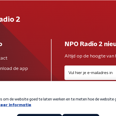
adio 2
o
NPO Radio 2 nie
Altijd op de hoogte van 
act
nload de app