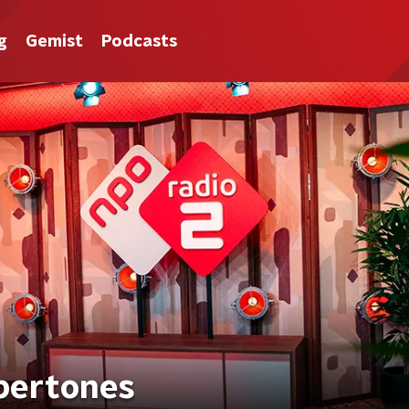
g
Gemist
Podcasts
pertones