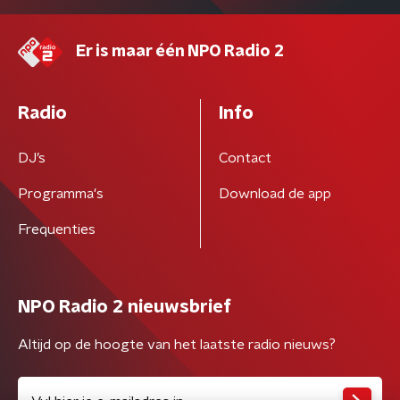
Er is maar één NPO Radio 2
Radio
Info
DJ’s
Contact
Programma's
Download de app
Frequenties
NPO Radio 2 nieuwsbrief
Altijd op de hoogte van het laatste radio nieuws?