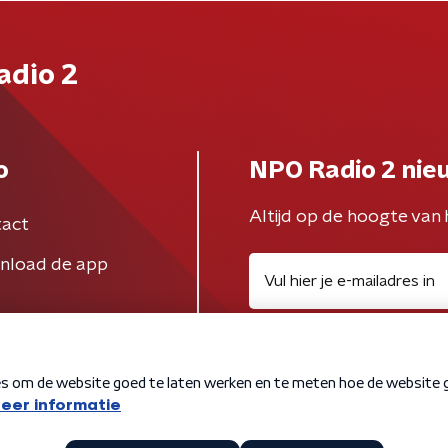
adio 2
o
NPO Radio 2 nie
Altijd op de hoogte van 
act
nload de app