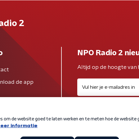
adio 2
o
NPO Radio 2 nie
Altijd op de hoogte van 
act
nload de app