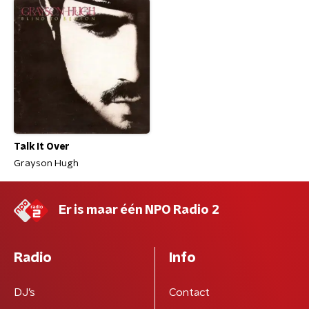
Talk It Over
Grayson Hugh
Er is maar één NPO Radio 2
Radio
Info
DJ’s
Contact