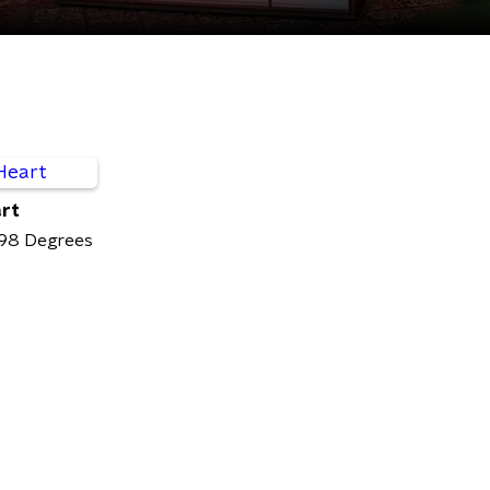
art
 98 Degrees