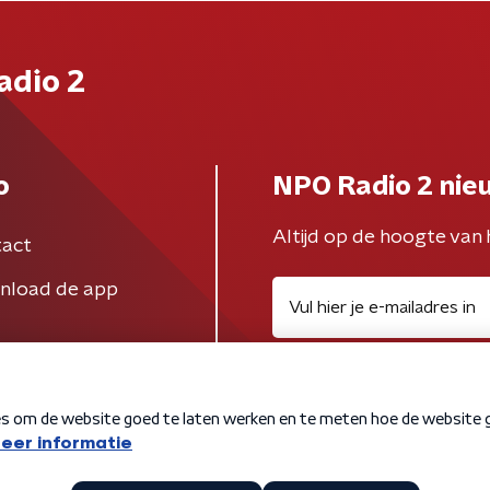
adio 2
o
NPO Radio 2 nie
Altijd op de hoogte van 
act
nload de app