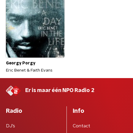
Georgy Porgy
Eric Benet & Faith Evans
Er is maar één NPO Radio 2
Radio
Info
DJ’s
Contact