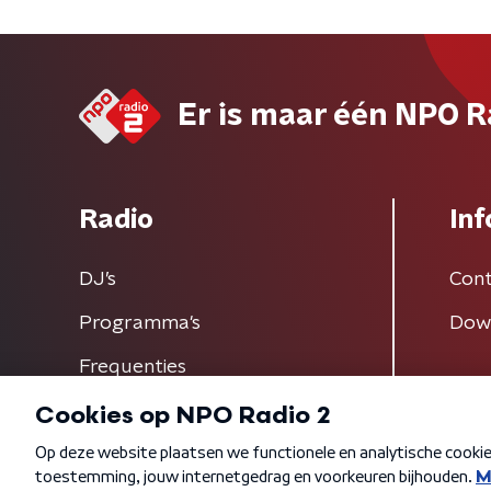
Er is maar één NPO R
Radio
Inf
DJ’s
Cont
Programma's
Dow
Frequenties
Algemene voorwaarden
Privacybeleid