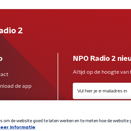
adio 2
o
NPO Radio 2 nie
Altijd op de hoogte van 
act
nload de app