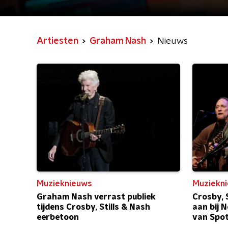
Artiesten
Graham Nash
Nieuws
Muzieknieuws
Muziekn
Graham Nash verrast publiek
Crosby, S
tijdens Crosby, Stills & Nash
aan bij 
eerbetoon
van Spot