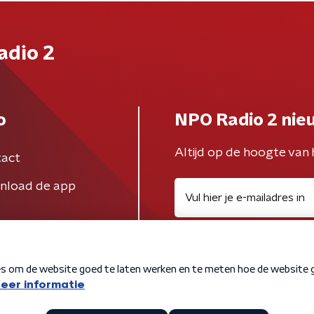
adio 2
o
NPO Radio 2 nie
Altijd op de hoogte van 
act
nload de app