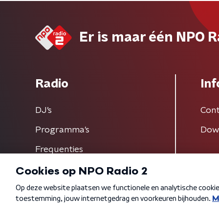
Er is maar één NPO R
Radio
Inf
DJ’s
Cont
Programma's
Dow
Frequenties
Algemene voorwaarden
Privacybeleid