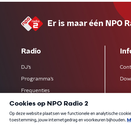
Er is maar één NPO R
Radio
Inf
DJ’s
Cont
Programma's
Dow
Frequenties
Algemene voorwaarden
Privacybeleid