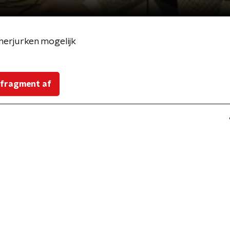
erjurken mogelijk
 fragment af