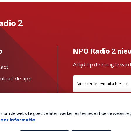
adio 2
o
NPO Radio 2 nie
Altijd op de hoogte van 
act
nload de app