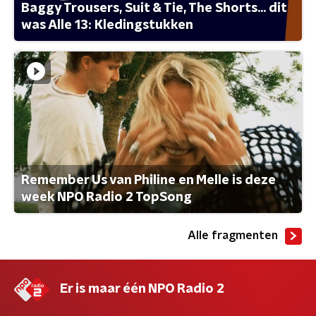
Baggy Trousers, Suit & Tie, The Shorts... dit
was Alle 13: Kledingstukken
Remember Us van Philine en Melle is deze
week NPO Radio 2 TopSong
Alle fragmenten
Er is maar één NPO Radio 2