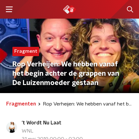
Fragment
Rop Verheijen: We hebben vanaf
het begin achter de grappen van
De Luizenmoeder gestaan
Fragmenten
Rop Verheijen: We hebben vanaf het begin achter de grappen van De Luizenmoeder gestaan
't Wordt Nu Laat
WNL