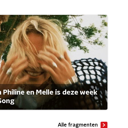
Philine en Melle is deze week
Song
Alle fragmenten