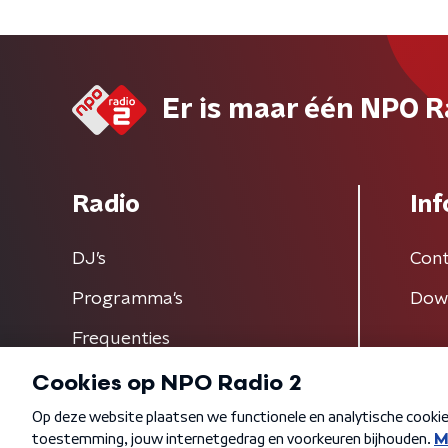
Er is maar één NPO R
Radio
Inf
DJ’s
Cont
Programma's
Dow
Frequenties