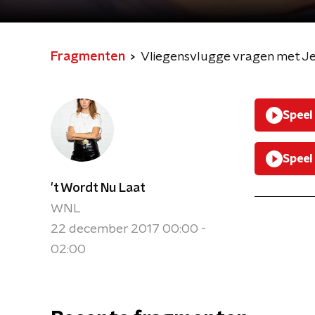
Fragmenten
Vliegensvlugge vragen met J
Speel
Speel
't Wordt Nu Laat
WNL
22 december 2017 00:00 -
02:00