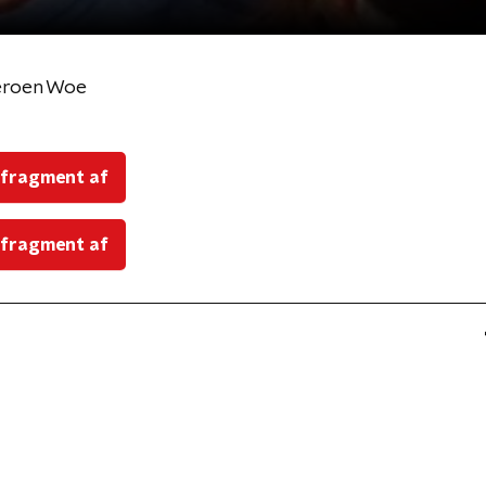
eroen Woe
 fragment af
 fragment af