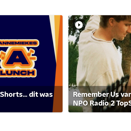
Shorts... dit was
Remember Us van 
NPO Radio 2 Top