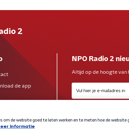
adio 2
o
NPO Radio 2 nie
Altijd op de hoogte van 
act
nload de app