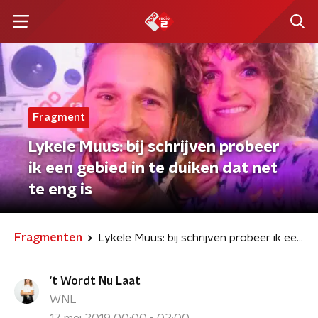
Fragment
Lykele Muus: bij schrijven probeer
ik een gebied in te duiken dat net
te eng is
Fragmenten
Lykele Muus: bij schrijven probeer ik een gebied in te duiken dat net te eng is
't Wordt Nu Laat
WNL