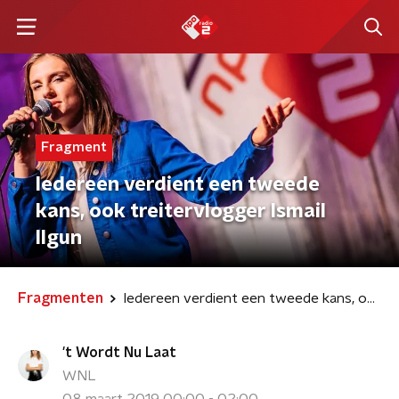
Fragment
Iedereen verdient een tweede
kans, ook treitervlogger Ismail
Ilgun
Fragmenten
Iedereen verdient een tweede kans, ook treitervlogger Ismail Ilgun
't Wordt Nu Laat
WNL