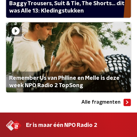
Baggy Trousers, Suit & Tie, The Shorts... dit
was Alle 13: Kledingstukken
Remember Us van Philine en Melle is deze
week NPO Radio 2 TopSong
Alle fragmenten
Er is maar één NPO Radio 2