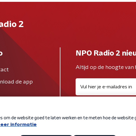
adio 2
o
NPO Radio 2 nie
Altijd op de hoogte van 
act
nload de app