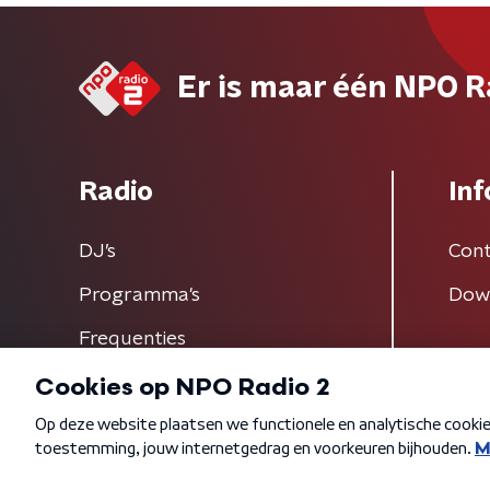
Er is maar één NPO R
Radio
Inf
DJ’s
Cont
Programma's
Dow
Frequenties
Algemene voorwaarden
Privacybeleid