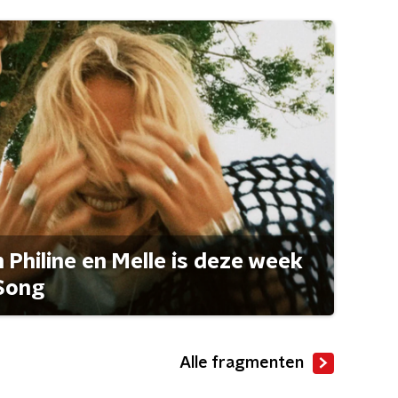
Philine en Melle is deze week
Song
Alle fragmenten