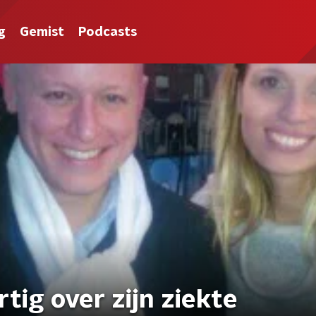
g
Gemist
Podcasts
tig over zijn ziekte