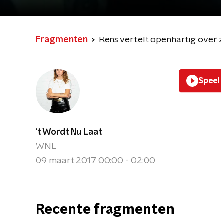
Fragmenten
Rens vertelt openhartig over z
Speel
't Wordt Nu Laat
WNL
09 maart 2017 00:00 - 02:00
Recente fragmenten