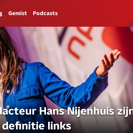
g
Gemist
Podcasts
acteur Hans Nijenhuis zij
definitie links