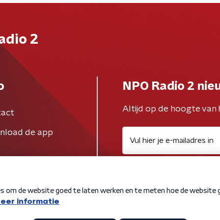
adio 2
o
NPO Radio 2 nie
Altijd op de hoogte van 
act
nload de app