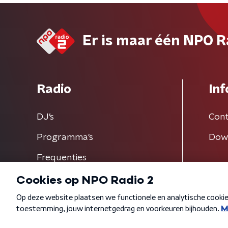
Er is maar één NPO R
Radio
Inf
DJ’s
Cont
Programma's
Dow
Frequenties
Algemene voorwaarden
Privacybeleid