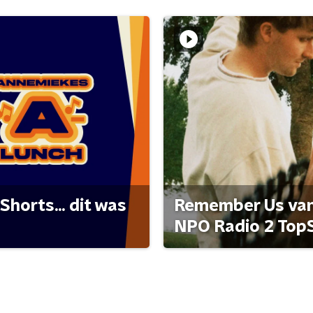
Shorts... dit was
Remember Us van 
NPO Radio 2 Top