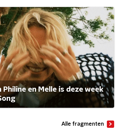
Philine en Melle is deze week
Song
Alle fragmenten