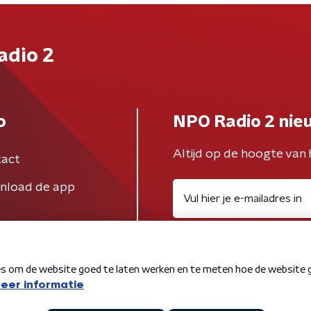
adio 2
o
NPO Radio 2 nie
Altijd op de hoogte van 
act
nload de app