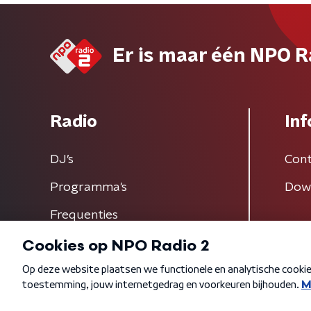
Er is maar één NPO R
Radio
Inf
DJ’s
Cont
Programma's
Dow
Frequenties
Algemene voorwaarden
Privacybeleid