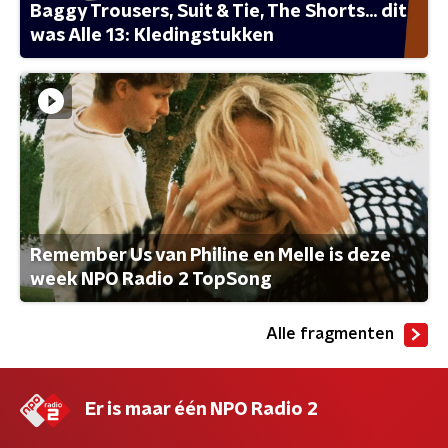
Baggy Trousers, Suit & Tie, The Shorts... dit
was Alle 13: Kledingstukken
Remember Us van Philine en Melle is deze
week NPO Radio 2 TopSong
Alle fragmenten
Er is maar één NPO Radio 2