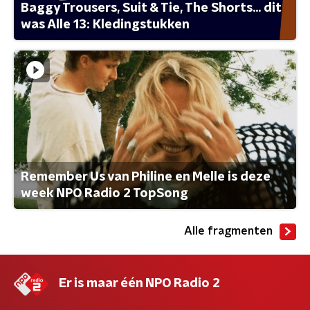
Baggy Trousers, Suit & Tie, The Shorts... dit
was Alle 13: Kledingstukken
Remember Us van Philine en Melle is deze
week NPO Radio 2 TopSong
Alle fragmenten
Er is maar één NPO Radio 2