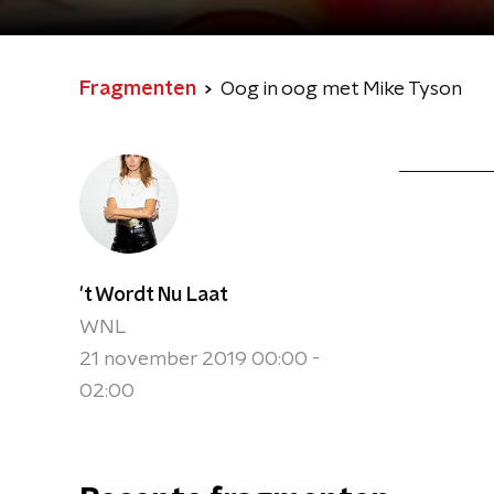
Fragmenten
Oog in oog met Mike Tyson
't Wordt Nu Laat
WNL
21 november 2019 00:00 -
02:00