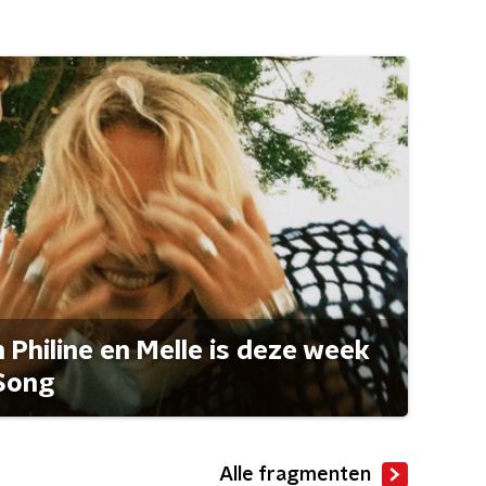
Philine en Melle is deze week
Song
Alle fragmenten