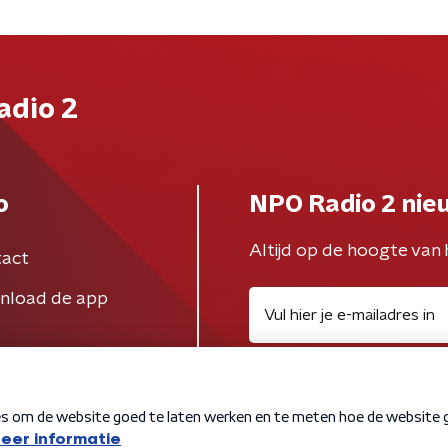
adio 2
o
NPO Radio 2 nie
Altijd op de hoogte van 
act
nload de app