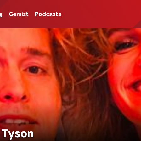
g
Gemist
Podcasts
 Tyson