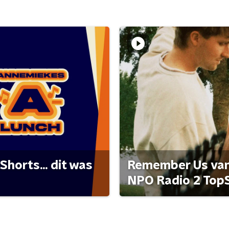
Shorts... dit was
Remember Us van 
NPO Radio 2 Top