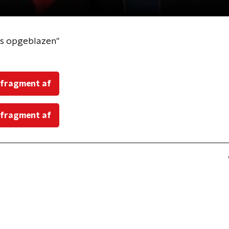
is opgeblazen"
 fragment af
 fragment af