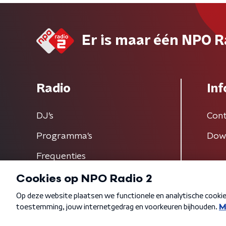
Er is maar één NPO R
Radio
Inf
DJ’s
Cont
Programma's
Dow
Frequenties
Algemene voorwaarden
Privacybeleid