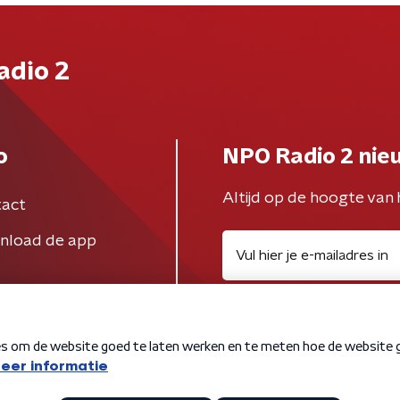
adio 2
o
NPO Radio 2 nie
Altijd op de hoogte van 
act
nload de app